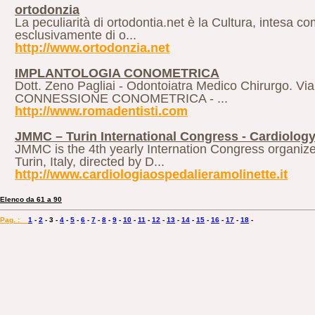
ortodonzia
La peculiarità di ortodontia.net è la Cultura, intesa 
esclusivamente di o...
http://www.ortodonzia.net
IMPLANTOLOGIA CONOMETRICA
Dott. Zeno Pagliai - Odontoiatra Medico Chirurgo. 
CONNESSIONE CONOMETRICA - ...
http://www.romadentisti.com
JMMC – Turin International Congress - Cardiolog
JMMC is the 4th yearly Internation Congress organize
Turin, Italy, directed by D...
http://www.cardiologiaospedalieramolinette.it
Elenco da 61 a 90
Pag. :
1
-
2
-
3
-
4
-
5
-
6
-
7
-
8
-
9
-
10
-
11
-
12
-
13
-
14
-
15
-
16
-
17
-
18
-