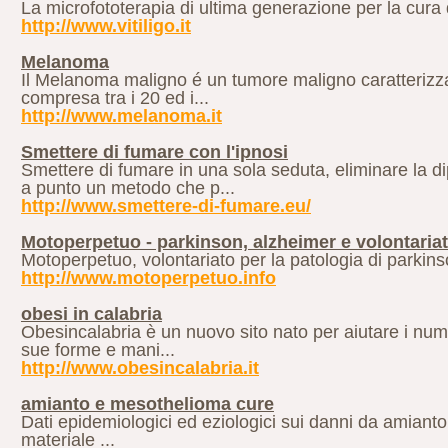
La microfototerapia di ultima generazione per la cura del
http://www.vitiligo.it
Melanoma
Il Melanoma maligno é un tumore maligno caratterizza
compresa tra i 20 ed i...
http://www.melanoma.it
Smettere di fumare con l'ipnosi
Smettere di fumare in una sola seduta, eliminare la
a punto un metodo che p...
http://www.smettere-di-fumare.eu/
Motoperpetuo - parkinson, alzheimer e volontaria
Motoperpetuo, volontariato per la patologia di parkins
http://www.motoperpetuo.info
obesi in calabria
Obesincalabria è un nuovo sito nato per aiutare i numer
sue forme e mani...
http://www.obesincalabria.it
amianto e mesothelioma cure
Dati epidemiologici ed eziologici sui danni da amianto 
materiale ...