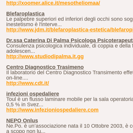
http://xoomer.alice.it/mesotheliomaa/
Blefaroplastica
Le palpebre superiori ed inferiori degli occhi sono s
inestetismo è l'interve...
http://www.jdm.it/blefaroplastica-estetica/blefarop
Dr.ssa Caterina Di Palma Psicologa Psicoterapeu
Consulenza psicologica individuale, di coppia e della 
adolescen...
http://www.studiodipalma.it.gg
Centro Diagnostico Trasimeno
Il laboratorio del Centro Diagnostico Transimento effett
on-line....
http://www.cdt.it/
infezioni ospedaliere
Toul è un flusso laminare mobile per la sala operatoria 
0,5 % in Svez...
http://www.infezioniospedaliere.com
NEPO Onlus
Ne.Po. è un’associazione nata il 10 Ottobre 2003, è cost
a scopo non lu...