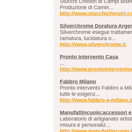
Stucchi Chiostri di Campi Bise
Produzione di Camin...
http://www.stucchichiostri.
Silverchrome Doratura Arge
Silverchrome esegue trattamenti
ramatura, lucidatura o...
http://www.silverchrome.it
Pronto Intervento Casa
...
http://www.prontointerventoe
Fabbro Milano
Pronto intervento Fabbro a Mila
tutte le esigenz...
http://www.fabbro-a-milano.i
Manufattincuoio:accessori e 
Laboratorio di artigianato arti
misura e personaliz...
http://www.manufattincuoio.i