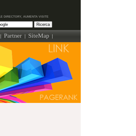
LE DIRECTORY, AUMENTA VISITE
Partner
SiteMap
|
|
|