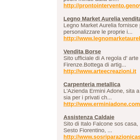
http://prontointervento.genov
Legno Market Aurelia vendita
Legno Market Aurelia fornisce pr
personalizzare le proprie i...
http://www.legnomarketaureli
Vendita Borse
Sito ufficiale di A regola d' a
Firenze.Bottega di artig...
http://www.arteecreazioni.it
Carpenteria metallica
L'Azienda Ermini Adone, sita a 
sia per i privati ch...
http://www.erminiadone.com
Assistenza Caldaie
Sito di Italo Falcone sos casa,
Sesto Fiorentino, ...
http://www.sosriparazionica