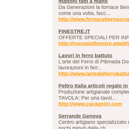
mattoni fatti a mano
Da Generazioni la fornace Bern
come una volta, facc...
http://www.fornacebernasco
FINESTRE.IT
OFFERTE SPECIALI PER INFI
http://nonsolofinestre.weebl
Lavori in ferro battuto
L'arte del Ferro di Pitimada Do
lavorazioni in ferr...
http://www.lartedelferrobattu
Peltro Italia articoli regalo in
Produzione artigianale compleme
TAVOLA: Per una tavol...
http://www.cavagnini.com
Serrande Genova
Centro artigiano specializzato
pochi minuti dalla ch...