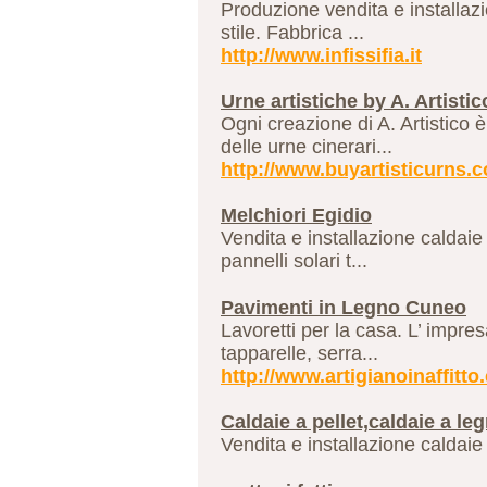
Produzione vendita e installazi
stile. Fabbrica ...
http://www.infissifia.it
Urne artistiche by A. Artistic
Ogni creazione di A. Artistico è
delle urne cinerari...
http://www.buyartisticurns.
Melchiori Egidio
Vendita e installazione caldaie
pannelli solari t...
Pavimenti in Legno Cuneo
Lavoretti per la casa. L’ impres
tapparelle, serra...
http://www.artigianoinaffitto
Caldaie a pellet,caldaie a l
Vendita e installazione caldaie 