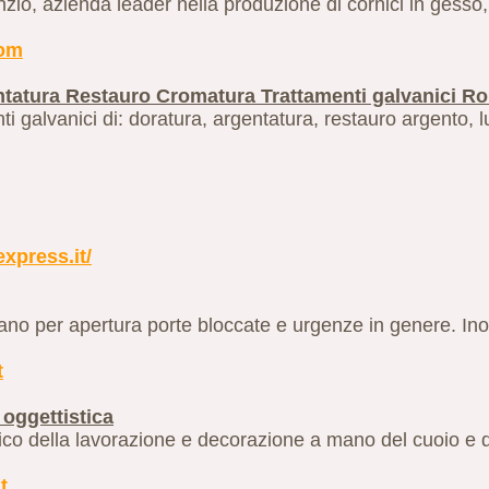
nzio, azienda leader nella produzione di cornici in gesso
com
ntatura Restauro Cromatura Trattamenti galvanici R
 galvanici di: doratura, argentatura, restauro argento, 
xpress.it/
no per apertura porte bloccate e urgenze in genere. Inoltr
t
oggettistica
stico della lavorazione e decorazione a mano del cuoio e d
t