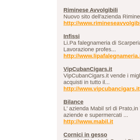
Riminese Avvolgibili
Nuovo sito dell'azienda Riminese
http://www.rimineseavvolgib
Infissi
Li.Pa falegnameria di Scarperia,
Lavorazione profes...
http://www.lipafalegnameria.
VipCubanCigars.it
VipCubanCigars.it vende i migl
acquisti in tutto il...
http://www.vipcubancigars.it
Bilance
L' azienda Mabil srl di Prato,i
aziende e supermercati ...
http://www.mabil.it
Cornici in gesso