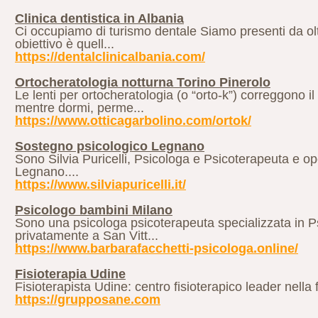
Clinica dentistica in Albania
Ci occupiamo di turismo dentale Siamo presenti da oltr
obiettivo è quell...
https://dentalclinicalbania.com/
Ortocheratologia notturna Torino Pinerolo
Le lenti per ortocheratologia (o “orto-k”) correggono il
mentre dormi, perme...
https://www.otticagarbolino.com/ortok/
Sostegno psicologico Legnano
Sono Silvia Puricelli, Psicologa e Psicoterapeuta e op
Legnano....
https://www.silviapuricelli.it/
Psicologo bambini Milano
Sono una psicologa psicoterapeuta specializzata in Psi
privatamente a San Vitt...
https://www.barbarafacchetti-psicologa.online/
Fisioterapia Udine
Fisioterapista Udine: centro fisioterapico leader nella f
https://grupposane.com