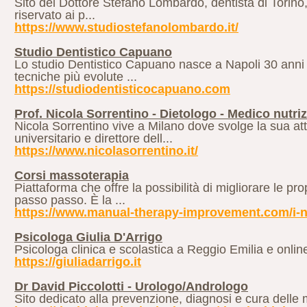
Sito del Dottore Stefano Lombardo, dentista di Torino, c
riservato ai p...
https://www.studiostefanolombardo.it/
Studio Dentistico Capuano
Lo studio Dentistico Capuano nasce a Napoli 30 anni fa
tecniche più evolute ...
https://studiodentisticocapuano.com
Prof. Nicola Sorrentino - Dietologo - Medico nutriz
Nicola Sorrentino vive a Milano dove svolge la sua at
universitario e direttore dell...
https://www.nicolasorrentino.it/
Corsi massoterapia
Piattaforma che offre la possibilità di migliorare le pr
passo passo. È la ...
https://www.manual-therapy-improvement.com/i-no
Psicologa Giulia D'Arrigo
Psicologa clinica e scolastica a Reggio Emilia e online
https://giuliadarrigo.it
Dr David Piccolotti - Urologo/Andrologo
Sito dedicato alla prevenzione, diagnosi e cura delle 