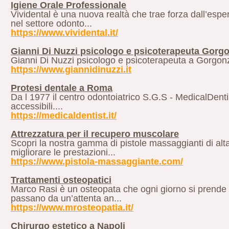
Igiene Orale Professionale
Vividental è una nuova realtà che trae forza dall’espe
nel settore odonto...
https://www.vividental.it/
Gianni Di Nuzzi psicologo e psicoterapeuta Gorgo
Gianni Di Nuzzi psicologo e psicoterapeuta a Gorgonzo
https://www.giannidinuzzi.it
Protesi dentale a Roma
Da l 1977 il centro odontoiatrico S.G.S - MedicalDentis
accessibili....
https://medicaldentist.it/
Attrezzatura per il recupero muscolare
Scopri la nostra gamma di pistole massaggianti di alta
migliorare le prestazioni...
https://www.pistola-massaggiante.com/
Trattamenti osteopatici
Marco Rasi è un osteopata che ogni giorno si prende c
passano da un’attenta an...
https://www.mrosteopatia.it/
Chirurgo estetico a Napoli