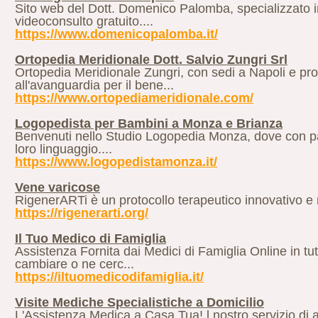
Sito web del Dott. Domenico Palomba, specializzato in
videoconsulto gratuito....
https://www.domenicopalomba.it/
Ortopedia Meridionale Dott. Salvio Zungri Srl
Ortopedia Meridionale Zungri, con sedi a Napoli e provi
all'avanguardia per il bene...
https://www.ortopediameridionale.com/
Logopedista per Bambini a Monza e Brianza
Benvenuti nello Studio Logopedia Monza, dove con pas
loro linguaggio....
https://www.logopedistamonza.it/
Vene varicose
RigenerARTi è un protocollo terapeutico innovativo e n
https://rigenerarti.org/
Il Tuo Medico di Famiglia
Assistenza Fornita dai Medici di Famiglia Online in tut
cambiare o ne cerc...
https://iltuomedicodifamiglia.it/
Visite Mediche Specialistiche a Domicilio
L'Assistenza Medica a Casa Tua! l nostro servizio di as