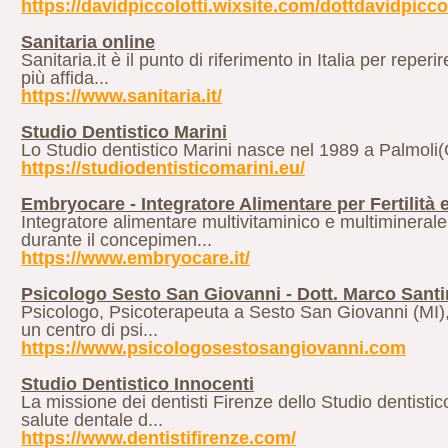
https://davidpiccolotti.wixsite.com/dottdavidpiccol
Sanitaria online
Sanitaria.it è il punto di riferimento in Italia per reper
più affida...
https://www.sanitaria.it/
Studio Dentistico Marini
Lo Studio dentistico Marini nasce nel 1989 a Palmoli(
https://studiodentisticomarini.eu/
Embryocare - Integratore Alimentare per Fertilità
Integratore alimentare multivitaminico e multiminerale
durante il concepimen...
https://www.embryocare.it/
Psicologo Sesto San Giovanni - Dott. Marco Santi
Psicologo, Psicoterapeuta a Sesto San Giovanni (MI), il
un centro di psi...
https://www.psicologosestosangiovanni.com
Studio Dentistico Innocenti
La missione dei dentisti Firenze dello Studio dentistic
salute dentale d...
https://www.dentistifirenze.com/