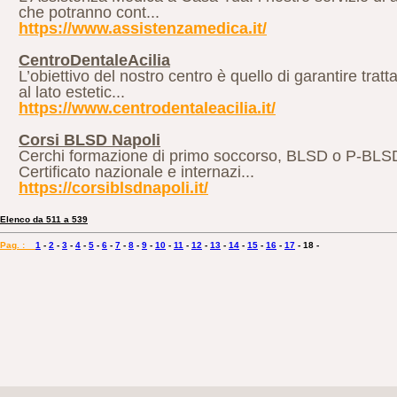
che potranno cont...
https://www.assistenzamedica.it/
CentroDentaleAcilia
L’obiettivo del nostro centro è quello di garantire tra
al lato estetic...
https://www.centrodentaleacilia.it/
Corsi BLSD Napoli
Cerchi formazione di primo soccorso, BLSD o P-BLSD 
Certificato nazionale e internazi...
https://corsiblsdnapoli.it/
Elenco da 511 a 539
Pag. :
1
-
2
-
3
-
4
-
5
-
6
-
7
-
8
-
9
-
10
-
11
-
12
-
13
-
14
-
15
-
16
-
17
-
18
-