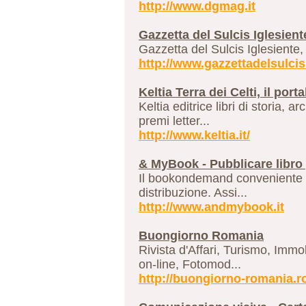
http://www.dgmag.it
Gazzetta del Sulcis Iglesient
Gazzetta del Sulcis Iglesiente,
http://www.gazzettadelsulcis.
Keltia Terra dei Celti, il por
Keltia editrice libri di storia, 
premi letter...
http://www.keltia.it/
& MyBook - Pubblicare libro 
Il bookondemand conveniente e 
distribuzione. Assi...
http://www.andmybook.it
Buongiorno Romania
Rivista d'Affari, Turismo, Immo
on-line, Fotomod...
http://buongiorno-romania.r