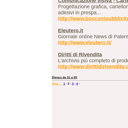
Comunicazione visiva - Carte
Progettazione grafica, cartello
adesivi in prespa...
http://www.bocconipubblicit
Eleutero.it
Giornale online News di Palerm
http://www.eleutero.it/
Diritti di Rivendita
L'archivio più completo di prodo
http://www.dirittidirivendita
Elenco da 31 a 60
Pag. :
1
-
2
-
3
-
4
-