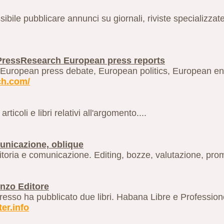
ssibile pubblicare annunci su giornali, riviste specializzat
PressResearch European press reports
European press debate, European politics, European en
ch.com/
icoli e libri relativi all'argomento....
omunicazione, oblique
editoria e comunicazione. Editing, bozze, valutazione, pr
enzo Editore
presso ha pubblicato due libri. Habana Libre e Profession
er.info