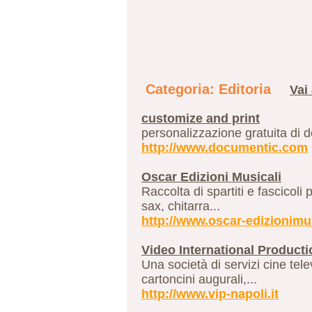
Categoria: Editoria
Vai 
customize and print
personalizzazione gratuita di do
http://www.documentic.com
Oscar Edizioni Musicali
Raccolta di spartiti e fascicoli
sax, chitarra...
http://www.oscar-edizionimus
Video International Producti
Una società di servizi cine telev
cartoncini augurali,...
http://www.vip-napoli.it