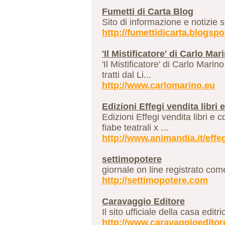
Fumetti di Carta Blog
Sito di informazione e notizie su
http://fumettidicarta.blogsp
'Il Mistificatore' di Carlo Ma
'Il Mistificatore' di Carlo Mari
tratti dal Li...
http://www.carlomarino.eu
Edizioni Effegi vendita libri
Edizioni Effegi vendita libri e
fiabe teatrali x ...
http://www.animandia.it/effe
settimopotere
giornale on line registrato come
http://settimopotere.com
Caravaggio Editore
Il sito ufficiale della casa edit
http://www.caravaggioeditore