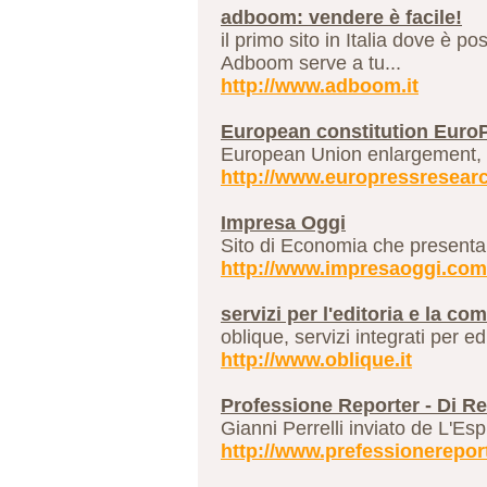
adboom: vendere è facile!
il primo sito in Italia dove è po
Adboom serve a tu...
http://www.adboom.it
European constitution Euro
European Union enlargement, 
http://www.europressresear
Impresa Oggi
Sito di Economia che presenta art
http://www.impresaoggi.com
servizi per l'editoria e la c
oblique, servizi integrati per 
http://www.oblique.it
Professione Reporter - Di R
Gianni Perrelli inviato de L'Es
http://www.prefessionereport