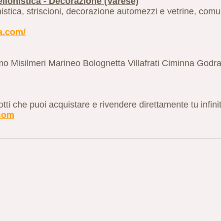
llonistica - Decorazione (Varese)
nistica, striscioni, decorazione automezzi e vetrine, comu
a.com/
o Misilmeri Marineo Bolognetta Villafrati Ciminna Godra
tti che puoi acquistare e rivendere direttamente tu infinite
.com