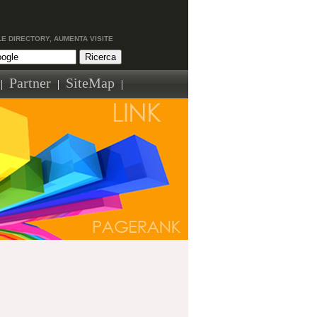
LE DIRECTORY, AUMENTA VISITE
Partner
SiteMap
|
|
|