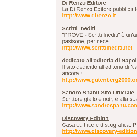
Di Renzo Editore
La Di Renzo Editore pubblica tes
http://www.direnzo.it
Scritti Inediti
"PROVE - Scritti Inediti" è un'
pasisone, per nece...
http://www.scrittiinediti.net
dedicato all'editoria di Nap
Il sito dedicato all'editoria di 
ancora !...
http://www.gutenberg2000.o
Sandro Spanu Sito Ufficiale
Scrittore giallo e noir, è alla s
http://www.sandrospanu.co
Discovery Edition
Casa editrice e discografica. Pu
http://www.discovery-editio