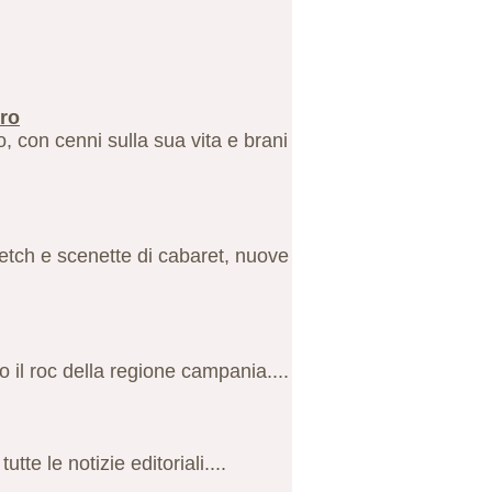
bro
o, con cenni sulla sua vita e brani
ketch e scenette di cabaret, nuove
o il roc della regione campania....
te le notizie editoriali....