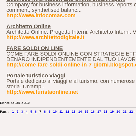
Company for business information, business reports 
comment, synthetised balanc...
http://www.infocomas.com
Architetto Online
Architetto Online, Progetto Interni, Architetto Interni, 
http://www.architettodigitale.it
FARE SOLDI ON LINE
COME FARE SOLDI ONLINE CON STRATEGIE EFF
DENARO INDIPENDENTEMENTE DAL TUO LAVORO. 
http://come-fare-soldi-online-in-7-giorni.blogspot
Portale turistico viaggi
Portale dedicato ai viaggi e al turismo, con numerose ru
storia. Un'amp...
http://www.turistaonline.net
Elenco da 181 a 210
Pag. :
1
-
2
-
3
-
4
-
5
-
6
-
7
-
8
-
9
-
10
-
11
-
12
-
13
-
14
-
15
-
16
-
17
-
18
-
19
-
20
-
21
-
22
-