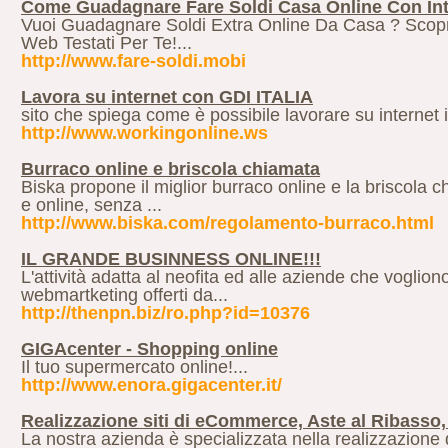
Come Guadagnare Fare Soldi Casa Online Con Int
Vuoi Guadagnare Soldi Extra Online Da Casa ? Scopri
Web Testati Per Te!...
http://www.fare-soldi.mobi
Lavora su internet con GDI ITALIA
sito che spiega come è possibile lavorare su internet 
http://www.workingonline.ws
Burraco online e briscola chiamata
Biska propone il miglior burraco online e la briscola c
e online, senza ...
http://www.biska.com/regolamento-burraco.html
IL GRANDE BUSINNESS ONLINE!!!
L'attività adatta al neofita ed alle aziende che voglio
webmartketing offerti da...
http://thenpn.biz/ro.php?id=10376
GIGAcenter - Shopping online
Il tuo supermercato online!...
http://www.enora.gigacenter.it/
Realizzazione siti di eCommerce, Aste al Ribasso,
La nostra azienda è specializzata nella realizzazione 