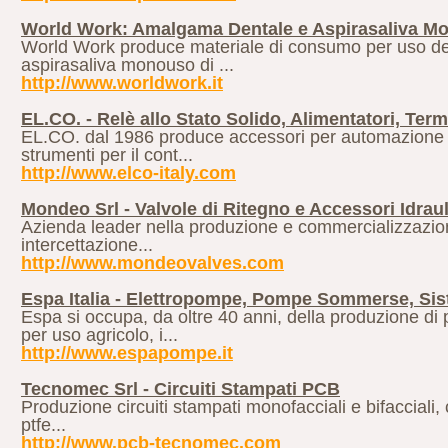
World Work: Amalgama Dentale e Aspirasaliva Mo
World Work produce materiale di consumo per uso dent
aspirasaliva monouso di ...
http://www.worldwork.it
EL.CO. - Relè allo Stato Solido, Alimentatori, Ter
EL.CO. dal 1986 produce accessori per automazione com
strumenti per il cont...
http://www.elco-italy.com
Mondeo Srl - Valvole di Ritegno e Accessori Idrauli
Azienda leader nella produzione e commercializzazione d
intercettazione...
http://www.mondeovalves.com
Espa Italia - Elettropompe, Pompe Sommerse, Si
Espa si occupa, da oltre 40 anni, della produzione di
per uso agricolo, i...
http://www.espapompe.it
Tecnomec Srl - Circuiti Stampati PCB
Produzione circuiti stampati monofacciali e bifacciali, circu
ptfe...
http://www.pcb-tecnomec.com