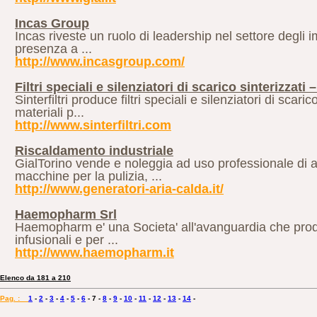
Incas Group
Incas riveste un ruolo di leadership nel settore degli im
presenza a ...
http://www.incasgroup.com/
Filtri speciali e silenziatori di scarico sinterizzati – 
Sinterfiltri produce filtri speciali e silenziatori di scar
materiali p...
http://www.sinterfiltri.com
Riscaldamento industriale
GialTorino vende e noleggia ad uso professionale di ap
macchine per la pulizia, ...
http://www.generatori-aria-calda.it/
Haemopharm Srl
Haemopharm e' una Societa' all'avanguardia che produce
infusionali e per ...
http://www.haemopharm.it
Elenco da 181 a 210
Pag. :
1
-
2
-
3
-
4
-
5
-
6
-
7
-
8
-
9
-
10
-
11
-
12
-
13
-
14
-