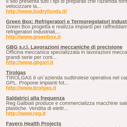
Il sito presenta tutti i tipi di preparati che l'azienda f
velocizzare la...
http://www.liodryfoods.it/
Green Box: Refrigeratori e Termoregolatori Industr
Green Box progetta e realizza impianti per raffreddame
refrigeratori industriali,...
http://www.greenbox.it
GBG s.r.l. Lavorazioni meccaniche di precisione
Officina meccanica specializzata in lavorazioni mecca
grandi serie per cont...
http://www.gbgsrl.it
Tirolgas
TIROLGAS é un´azienda sudtirolese operativa nel camp
GPL. Propone impianti fot...
http://www.tirolgas.it
Saldatrici alta frequenza
Reg Galbiati produce e commercializza macchine saldat
plastiche. Vendita di elettr...
http://www.reg.it
Favero Health Projects