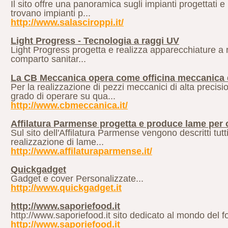
Il sito offre una panoramica sugli impianti progettati 
trovano impianti p...
http://www.salasciroppi.it/
Light Progress - Tecnologia a raggi UV
Light Progress progetta e realizza apparecchiature a rag
comparto sanitar...
La CB Meccanica opera come officina meccanica d
Per la realizzazione di pezzi meccanici di alta preci
grado di operare su qua...
http://www.cbmeccanica.it/
Affilatura Parmense progetta e produce lame per 
Sul sito dell'Affilatura Parmense vengono descritti tutti i
realizzazione di lame...
http://www.affilaturaparmense.it/
Quickgadget
Gadget e cover Personalizzate...
http://www.quickgadget.it
http://www.saporiefood.it
http://www.saporiefood.it sito dedicato al mondo del fo
http://www.saporiefood.it