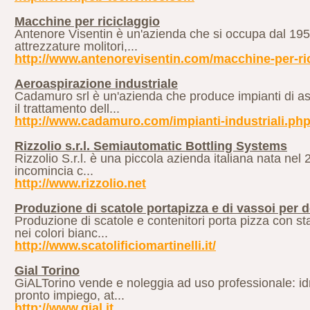
Macchine per riciclaggio
Antenore Visentin è un'azienda che si occupa dal 1950
attrezzature molitori,...
http://www.antenorevisentin.com/macchine-per-ri
Aeroaspirazione industriale
Cadamuro srl è un'azienda che produce impianti di asp
il trattamento dell...
http://www.cadamuro.com/impianti-industriali.ph
Rizzolio s.r.l. Semiautomatic Bottling Systems
Rizzolio S.r.l. è una piccola azienda italiana nata nel
incomincia c...
http://www.rizzolio.net
Produzione di scatole portapizza e di vassoi per d
Produzione di scatole e contenitori porta pizza con sta
nei colori bianc...
http://www.scatolificiomartinelli.it/
Gial Torino
GiALTorino vende e noleggia ad uso professionale: idro
pronto impiego, at...
http://www.gial.it