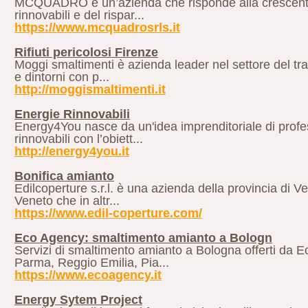
MCQUADRO è un’azienda che risponde alla crescente r
rinnovabili e del rispar...
https://www.mcquadrosrls.it
Rifiuti pericolosi Firenze
Moggi smaltimenti è azienda leader nel settore del tra
e dintorni con p...
http://moggismaltimenti.it
Energie Rinnovabili
Energy4You nasce da un'idea imprenditoriale di profes
rinnovabili con l’obiett...
http://energy4you.it
Bonifica amianto
Edilcoperture s.r.l. è una azienda della provincia di V
Veneto che in altr...
https://www.edil-coperture.com/
Eco Agency: smaltimento amianto a Bologn
Servizi di smaltimento amianto a Bologna offerti da 
Parma, Reggio Emilia, Pia...
https://www.ecoagency.it
Energy Sytem Project