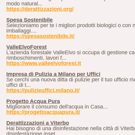
modo natural...
https://derattizzazioni.org/
Spesa Sostenibile
Selezioniamo per te i migliori prodotti biologici o con 
imballaggi....
https://spesasostenibile.it/
ValleElvoForest
L'azienda forestale ValleElvo si occupa di gestione c
rimboschimenti, lavori f...
https://www.valleelvoforest.it
Impresa di Pulizia a Milano per Uffici
Se cerchi una nuova ditta di pulizie per il tuo ufficio riv
uffici di t...
https://pulizieuffici.milano.it/
Progetto Acqua Pura
Migliorare il consumo dell'acqua in Casa...
https://progettoacquapura.it/
Derattizzazioni a Viterbo
Hai bisogno di una disinfestazione nella città di Viter
disinfestazione inset...