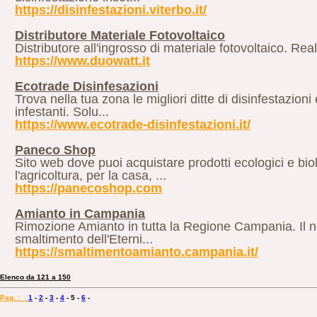
https://disinfestazioni.viterbo.it/
Distributore Materiale Fotovoltaico
Distributore all'ingrosso di materiale fotovoltaico. Reali
https://www.duowatt.it
Ecotrade Disinfesazioni
Trova nella tua zona le migliori ditte di disinfestazioni e
infestanti. Solu...
https://www.ecotrade-disinfestazioni.it/
Paneco Shop
Sito web dove puoi acquistare prodotti ecologici e bio
l'agricoltura, per la casa, ...
https://panecoshop.com
Amianto in Campania
Rimozione Amianto in tutta la Regione Campania. Il no
smaltimento dell'Eterni...
https://smaltimentoamianto.campania.it/
Elenco da 121 a 150
Pag. :
1
-
2
-
3
-
4
-
5
-
6
-