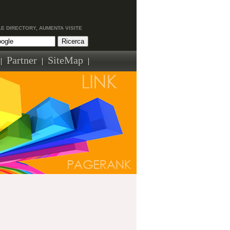
LE DIRECTORY, AUMENTA VISITE
Partner
SiteMap
|
|
|