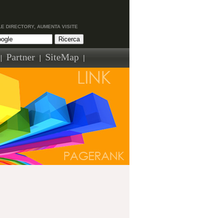
LE DIRECTORY, AUMENTA VISITE
Partner
SiteMap
|
|
|