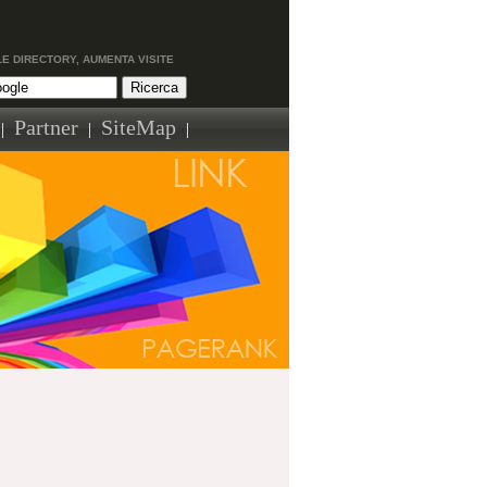
LE DIRECTORY, AUMENTA VISITE
Partner
SiteMap
|
|
|