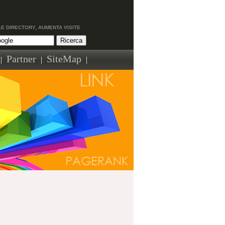
LE DIRECTORY, AUMENTA VISITE
Partner
SiteMap
|
|
|