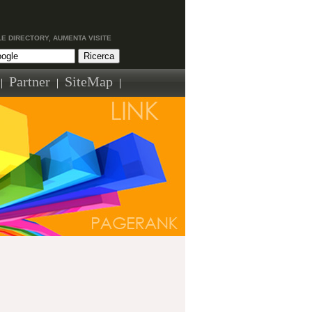
LE DIRECTORY, AUMENTA VISITE
Partner
SiteMap
|
|
|