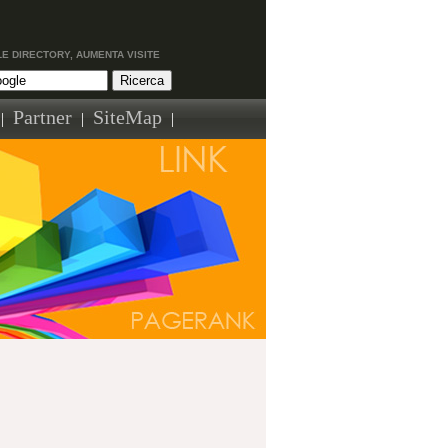
LE DIRECTORY, AUMENTA VISITE
Partner
SiteMap
|
|
|