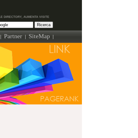
LE DIRECTORY, AUMENTA VISITE
Partner
SiteMap
|
|
|