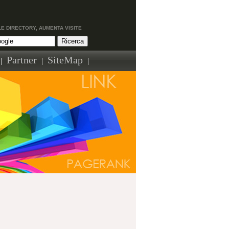
LE DIRECTORY, AUMENTA VISITE
Partner
SiteMap
|
|
|