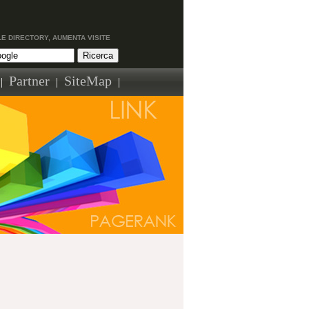
LE DIRECTORY, AUMENTA VISITE
Partner
SiteMap
|
|
|