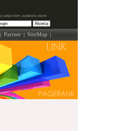
LE DIRECTORY, AUMENTA VISITE
Partner
SiteMap
|
|
|