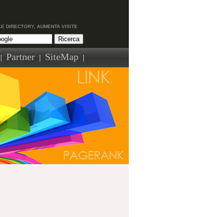
LE DIRECTORY, AUMENTA VISITE
Partner
SiteMap
|
|
|