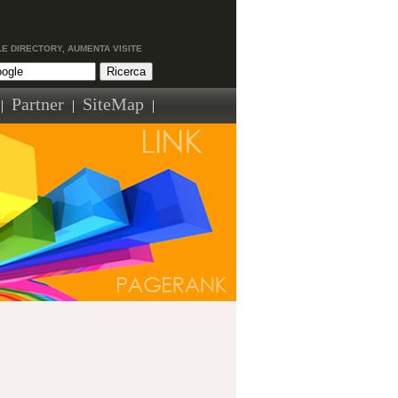
LE DIRECTORY, AUMENTA VISITE
Partner
SiteMap
|
|
|