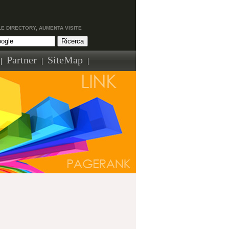
LE DIRECTORY, AUMENTA VISITE
Partner
SiteMap
|
|
|