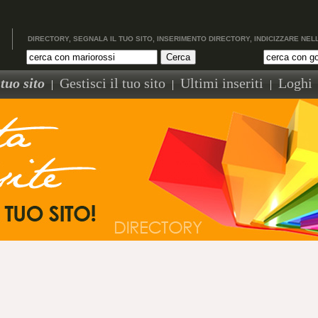
DIRECTORY, SEGNALA IL TUO SITO, INSERIMENTO DIRECTORY, INDICIZZARE NEL
tuo sito
Gestisci il tuo sito
Ultimi inseriti
Loghi
|
|
|