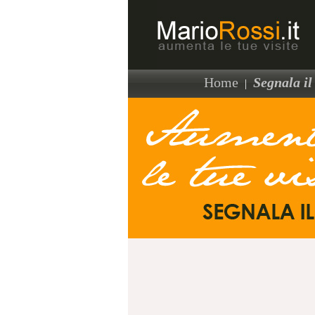
Home
Segnala il 
|