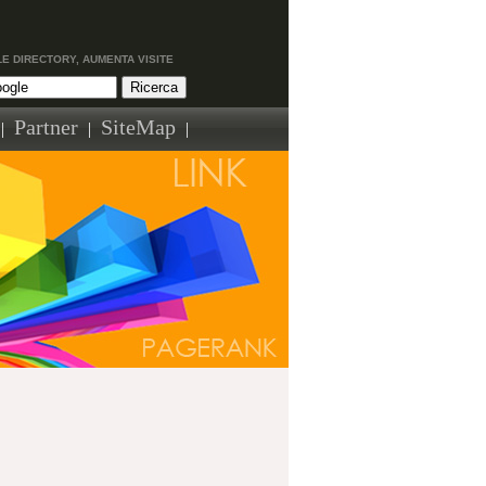
LE DIRECTORY, AUMENTA VISITE
Partner
SiteMap
|
|
|