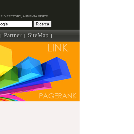
LE DIRECTORY, AUMENTA VISITE
Partner
SiteMap
|
|
|