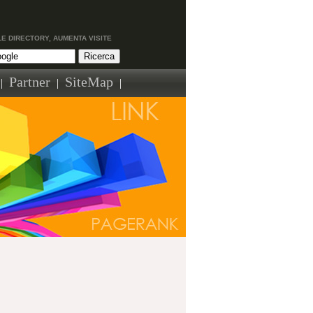
LE DIRECTORY, AUMENTA VISITE
Partner
SiteMap
|
|
|