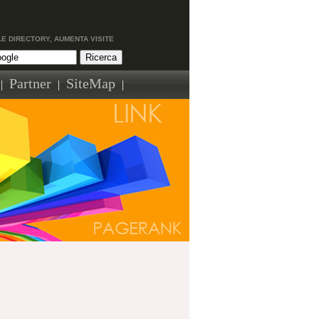
LE DIRECTORY, AUMENTA VISITE
Partner
SiteMap
|
|
|