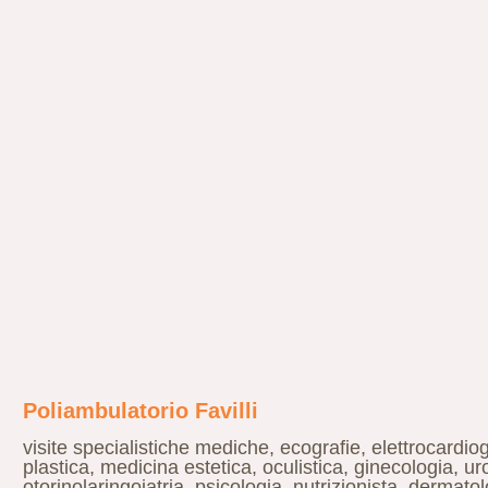
Poliambulatorio Favilli
visite specialistiche mediche, ecografie, elettrocardio
plastica, medicina estetica, oculistica, ginecologia, u
otorinolaringoiatria, psicologia, nutrizionista, dermato