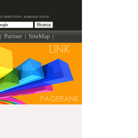
LE DIRECTORY, AUMENTA VISITE
Partner
SiteMap
|
|
|