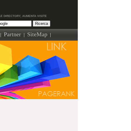
LE DIRECTORY, AUMENTA VISITE
Partner
SiteMap
|
|
|