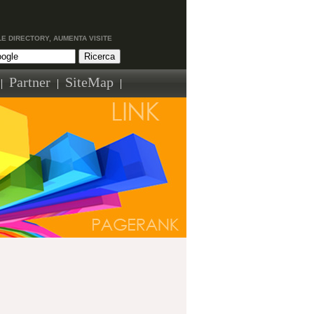
LE DIRECTORY, AUMENTA VISITE
Partner
SiteMap
|
|
|