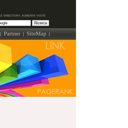
LE DIRECTORY, AUMENTA VISITE
Partner
SiteMap
|
|
|