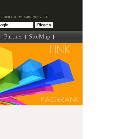
LE DIRECTORY, AUMENTA VISITE
Partner
SiteMap
|
|
|