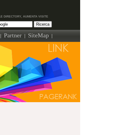
LE DIRECTORY, AUMENTA VISITE
Partner
SiteMap
|
|
|