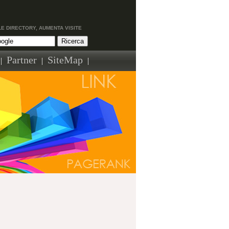
LE DIRECTORY, AUMENTA VISITE
Partner
SiteMap
|
|
|