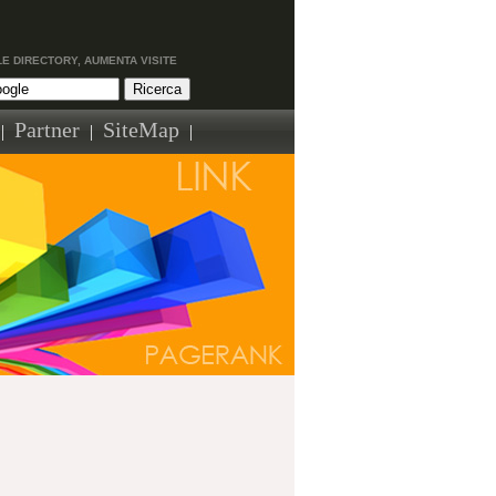
LE DIRECTORY, AUMENTA VISITE
Partner
SiteMap
|
|
|